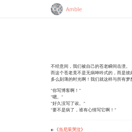
Amble
不经意间，我们被自己的苍老瞬间击溃。
而这个苍老竟不是无病呻吟式的，而是彼
多么刻薄的时光啊！我们就这样与所有梦
“你写博客啊！”
“嗯。”
“好久没写了诶。”
“要不是病了，谁有心情写它啊！”
←
《当尼采哭泣》