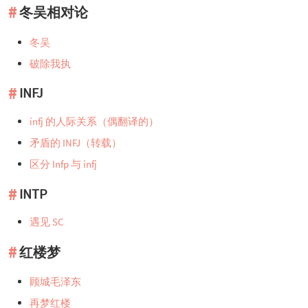
冬吴相对论
冬吴
破除我执
INFJ
infj 的人际关系（偶翻译的）
矛盾的 INFJ（转载）
区分 Infp 与 infj
INTP
遇见 SC
红楼梦
顾城毛泽东
再梦红楼