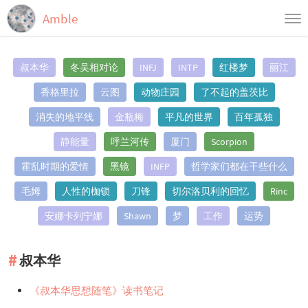
Amble
首页
叔本华
冬吴相对论
INFJ
INTP
红楼梦
丽江
归档
香格里拉
云图
动物庄园
了不起的盖茨比
标签
消失的地平线
金瓶梅
平凡的世界
百年孤独
静能量
呼兰河传
厦门
Scorpion
霍乱时期的爱情
黑镜
INFP
哲学家们都在干些什么
毛姆
人性的枷锁
刀锋
切尔洛贝利的回忆
Rinc
安娜卡列宁娜
Shawn
梦
工作
运势
叔本华
《叔本华思想随笔》读书笔记