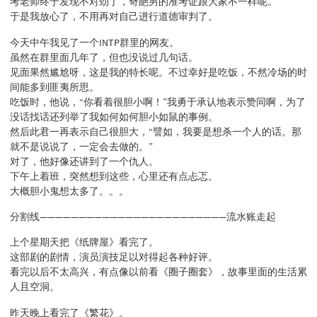
考老师终于发现不对劲了，奇葩男的准考证跟大家不一样呢。
于是我放心了，不用再对自己进行道德审判了。
今天中午我见了一个INTP群里的网友。
虽然在群里面几年了，但也没说过几句话。
见面果然尴尬呀，这是我的特长呢。不过幸好是吃饭，不然冷场的时
间能多到匪夷所思。
吃饭时，他说，“你看着很胆小啊！”我勇于承认地表示赞同啊，为了
没话找话还列举了我如何如何胆小如鼠的事例。
然后此君一再表示自己很胆大，“譬如，我要是想杀一个人的话。那
就不是说说了，一定会去做的。”
对了，他好像还讲到了一个仇人。
下午上着班，突然想到这些，心里还有点忐忑。
大概胆小鬼想太多了。。。
分割线————————————————————————流水账走起
上个星期天把《纸牌屋》看完了。
这部剧的剧情，演员演技足以对得起各种好评。
看完以后不太高兴，有点像以前看《圈子圈套》，故事里面的生活累
人且空洞。
昨天晚上看完了《繁花》。