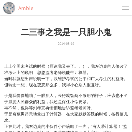
Amble
首页
二三事之我是一只胆小鬼
归档
标签
2014-03-19
上上个周末考试的时候（原谅我又去了。。），我左边桌的人修改了
准考证上的说明，忽悠监考老师说能带计算器。
当时我就想出声说明一下，以维护考试的公平和广大考生的利益呀。
但转念一想，现在变态那么多，我得小心别人报复呀。
于是我偷偷地瞄了一眼那人，长得就智商不够用的样子，应该也不至
于威胁人民群众的利益，我还是保住小命要紧。
再不然，也得等到考完再悄悄地告诉监考老师呀。
于是奇葩男得意地拿出了计算器，在大家默默答题的时候，按得倍儿
欢。
正在此时，我右边桌的小伙伴小声嘀咕了一声，“有人带计算器！”监