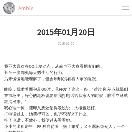
Amble
首页
2015年01月20日
归档
标签
2015-01-20
我不大喜欢在QQ上发动态，从前也不大查看朋友们的。
甚至一度鄙夷每天秀生活的行为。
后来慢慢地能理解了，也会刷刷QQ看看大家的近况。
昨晚，我啃着面包刷QQ时，见FF发了这么一条，“难过 刚差点就晕倒
在市场里，好心的老板说要帮我打电话给我家人的时候，眼泪立马就
狂涌出来。”
我心理一惊，随即又想还记得发说说，大概也还好。
打电话过去，她哭得可凶，也听不清说了什么。
挂了电话，不放心，我便过去看看她。
小小的出租房里，FF 独自待着，病了难受，又不愿麻烦别人，一个