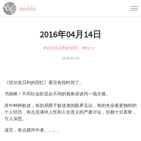
Amble
首页
2016年04月14日
归档
标签
#切尔洛贝利的回忆
#Rinc
2016-04-14
《切尔洛贝利的回忆》看完有段时间了。
书很棒！不同社会阶层从不同的视角讲述同一场灾难。
其中种种叙述，有的局限于叙述者的眼界见识，有的夹杂着更独特的
个人经历，有点充满对人性和人生意义的严肃讨论，但都十分真挚，
引人深思。
读完，有点膜拜作者。。。。