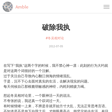
Amble
首页
破除我执
归档
标签
#冬吴相对论
2012-07-05
在写下“我执”这两个字的时候，我不禁心神一凛：此刻的行为大约就
是对这两个词很好的一个注解。
过于关注自己导致内心翻江倒海的情绪混乱。
于是，沉不下心去面对真实的生活，去解决现实的问题。
每天伺候自己那根脆弱敏感的神经，内耗到精疲力竭。
想起冬吴相对论里，一个眼神活一天的说法。
不夸张的说，我还真一个叹词过一天。
有时候情绪一上来，不辨是非就开始方寸大乱，无法正常思考言语。
不知道是不是放下自我之后，才能眼界高点，能坚定的去生活，有目